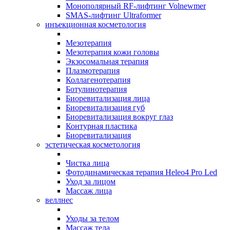
Монополярный RF-лифтинг Volnewmer
SMAS-лифтинг Ultraformer
инъекционная косметология
Мезотерапия
Мезотерапия кожи головы
Экзосомальная терапия
Плазмотерапия
Коллагенотерапия
Ботулинотерапия
Биоревитализация лица
Биоревитализация губ
Биоревитализация вокруг глаз
Контурная пластика
Биоревитализация
эстетическая косметология
Чистка лица
Фотодинамическая терапия Heleo4 Pro Led
Уход за лицом
Массаж лица
веллнес
Уходы за телом
Массаж тела