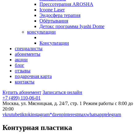
Прессотерапия AROSHA
Icoone Laser
Эндосфера терапия
Обёртывания
Детокс программа Iyashi Dome
консультации
Консультации
специалисты
абонементы
акции
блог
отзывы
подарочная карта
контакты
Купить абонемент
Записаться онлайн
+7 (499) 110-06-01
Москва, ул. Мясницкая, д. 24/7, стр. 1
Режим работы с 8:00 до
20:00
vk
rutube
tiktok
instagram*
dzen
pinterest
max
whatsapp
telegram
Контурная пластика