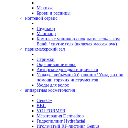
Макияж
Брови и ресницы
ногтевой сервис
Педикюр
Маникюр
Комплекс маникюр / покрытие гель-лаком
Bandi / снятие геля (включая массаж рук)
парикмахерский зал
Стрижки
Окрашивание волос
Авторские укладки и прически
Укладка «объемный брашинг»/ Укладка при
помощи горячих инструментов
Уходы для волос
аппаратная косметология
GeneO+
BBL
VOLFORMER
Мезотерапия Dermadrop
Гидропилинг Hydrafacial
Игольчатый RF-лифтинг Genius