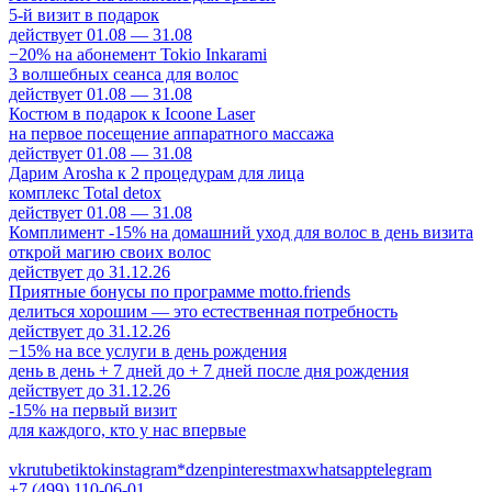
5-й визит в подарок
действует 01.08 — 31.08
−20% на абонемент Tokio Inkarami
3 волшебных сеанса для волос
действует 01.08 — 31.08
Костюм в подарок к Icoone Laser
на первое посещение аппаратного массажа
действует 01.08 — 31.08
Дарим Arosha к 2 процедурам для лица
комплекс Total detox
действует 01.08 — 31.08
Комплимент -15% на домашний уход для волос в день визита
открой магию своих волос
действует до 31.12.26
Приятные бонусы по программе motto.friends
делиться хорошим — это естественная потребность
действует до 31.12.26
−15% на все услуги в день рождения
день в день + 7 дней до + 7 дней после дня рождения
действует до 31.12.26
-15% на первый визит
для каждого, кто у нас впервые
vk
rutube
tiktok
instagram*
dzen
pinterest
max
whatsapp
telegram
+7 (499) 110-06-01