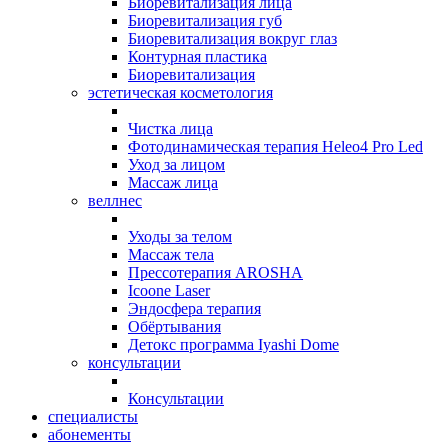
Биоревитализация лица
Биоревитализация губ
Биоревитализация вокруг глаз
Контурная пластика
Биоревитализация
эстетическая косметология
Чистка лица
Фотодинамическая терапия Heleo4 Pro Led
Уход за лицом
Массаж лица
веллнес
Уходы за телом
Массаж тела
Прессотерапия AROSHA
Icoone Laser
Эндосфера терапия
Обёртывания
Детокс программа Iyashi Dome
консультации
Консультации
специалисты
абонементы