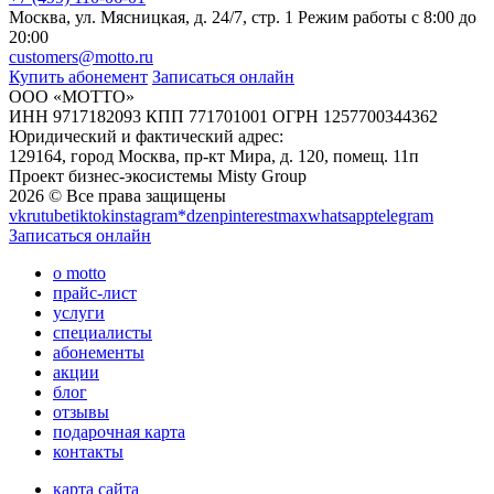
Москва, ул. Мясницкая, д. 24/7, стр. 1
Режим работы с 8:00 до
20:00
customers@motto.ru
Купить абонемент
Записаться онлайн
ООО «МОТТО»
ИНН 9717182093 КПП 771701001 ОГРН 1257700344362
Юридический и фактический адрес:
129164, город Москва, пр-кт Мира, д. 120, помещ. 11п
Проект бизнес-экосистемы Misty Group
2026 © Все права защищены
vk
rutube
tiktok
instagram*
dzen
pinterest
max
whatsapp
telegram
Записаться онлайн
о motto
прайс-лист
услуги
специалисты
абонементы
акции
блог
отзывы
подарочная карта
контакты
карта сайта