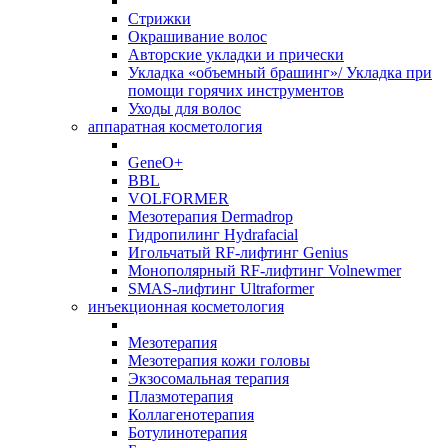
Стрижки
Окрашивание волос
Авторские укладки и прически
Укладка «объемный брашинг»/ Укладка при
помощи горячих инструментов
Уходы для волос
аппаратная косметология
GeneO+
BBL
VOLFORMER
Мезотерапия Dermadrop
Гидропилинг Hydrafacial
Игольчатый RF-лифтинг Genius
Монополярный RF-лифтинг Volnewmer
SMAS-лифтинг Ultraformer
инъекционная косметология
Мезотерапия
Мезотерапия кожи головы
Экзосомальная терапия
Плазмотерапия
Коллагенотерапия
Ботулинотерапия