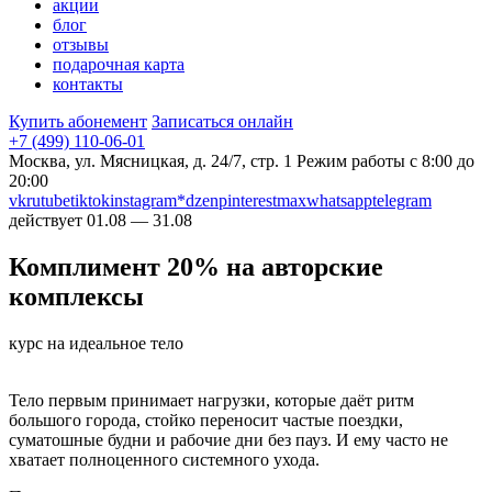
акции
блог
отзывы
подарочная карта
контакты
Купить абонемент
Записаться онлайн
+7 (499) 110-06-01
Москва, ул. Мясницкая, д. 24/7, стр. 1
Режим работы с 8:00 до
20:00
vk
rutube
tiktok
instagram*
dzen
pinterest
max
whatsapp
telegram
действует 01.08 — 31.08
Комплимент 20% на авторские
комплексы
курс на идеальное тело
Тело первым принимает нагрузки, которые даёт ритм
большого города, стойко переносит частые поездки,
суматошные будни и рабочие дни без пауз. И ему часто не
хватает полноценного системного ухода.