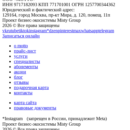
ИНН 9717182093 КПП 771701001 ОГРН 1257700344362
Юридический и фактический адрес:
129164, город Москва, пр-кт Мира, д. 120, помещ. 11п
Проект бизнес-экосистемы Misty Group
2026 © Все права защищены
vk
rutube
tiktok
instagram*
dzen
pinterest
max
whatsapp
telegram
Записаться онлайн
о motto
прайс-лист
услуги
специалисты
абонементы
акции
блог
отзывы
подарочная карта
контакты
карта сайта
правовые документы
*Instagram (запрещен в России, принадлежит Meta)
Проект бизнес-экосистемы Misty Group
2026 © Все права защищены