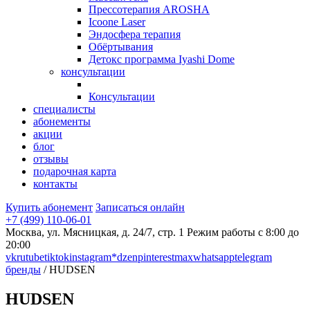
Прессотерапия AROSHA
Icoone Laser
Эндосфера терапия
Обёртывания
Детокс программа Iyashi Dome
консультации
Консультации
специалисты
абонементы
акции
блог
отзывы
подарочная карта
контакты
Купить абонемент
Записаться онлайн
+7 (499) 110-06-01
Москва, ул. Мясницкая, д. 24/7, стр. 1
Режим работы с 8:00 до
20:00
vk
rutube
tiktok
instagram*
dzen
pinterest
max
whatsapp
telegram
бренды
/ HUDSEN
HUDSEN