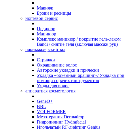
Макияж
Брови и ресницы
ногтевой сервис
Педикюр
Маникюр
Комплекс маникюр / покрытие гель-лаком
Bandi / снятие геля (включая массаж рук)
парикмахерский зал
Стрижки
Окрашивание волос
Авторские укладки и прически
Укладка «объемный брашинг»/ Укладка при
помощи горячих инструментов
Уходы для волос
аппаратная косметология
GeneO+
BBL
VOLFORMER
Мезотерапия Dermadrop
Гидропилинг Hydrafacial
Игольчатый RF-лифтинг Genius