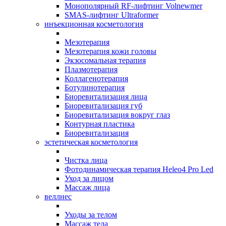
Монополярный RF-лифтинг Volnewmer
SMAS-лифтинг Ultraformer
инъекционная косметология
Мезотерапия
Мезотерапия кожи головы
Экзосомальная терапия
Плазмотерапия
Коллагенотерапия
Ботулинотерапия
Биоревитализация лица
Биоревитализация губ
Биоревитализация вокруг глаз
Контурная пластика
Биоревитализация
эстетическая косметология
Чистка лица
Фотодинамическая терапия Heleo4 Pro Led
Уход за лицом
Массаж лица
веллнес
Уходы за телом
Массаж тела