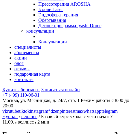
Прессотерапия AROSHA
Icoone Laser
Эндосфера терапия
Обёртывания
Детокс программа Iyashi Dome
консультации
Консультации
специалисты
абонементы
акции
блог
отзывы
подарочная карта
контакты
Купить абонемент
Записаться онлайн
+7 (499) 110-06-01
Москва, ул. Мясницкая, д. 24/7, стр. 1
Режим работы с 8:00 до
20:00
vk
rutube
tiktok
instagram*
dzen
pinterest
max
whatsapp
telegram
журнал
/
веллнес
/ Базовый курс ухода: с чего начать?
11.09.
веллнес
2 мин