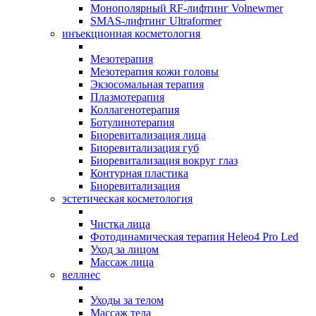
Монополярный RF-лифтинг Volnewmer
SMAS-лифтинг Ultraformer
инъекционная косметология
Мезотерапия
Мезотерапия кожи головы
Экзосомальная терапия
Плазмотерапия
Коллагенотерапия
Ботулинотерапия
Биоревитализация лица
Биоревитализация губ
Биоревитализация вокруг глаз
Контурная пластика
Биоревитализация
эстетическая косметология
Чистка лица
Фотодинамическая терапия Heleo4 Pro Led
Уход за лицом
Массаж лица
веллнес
Уходы за телом
Массаж тела