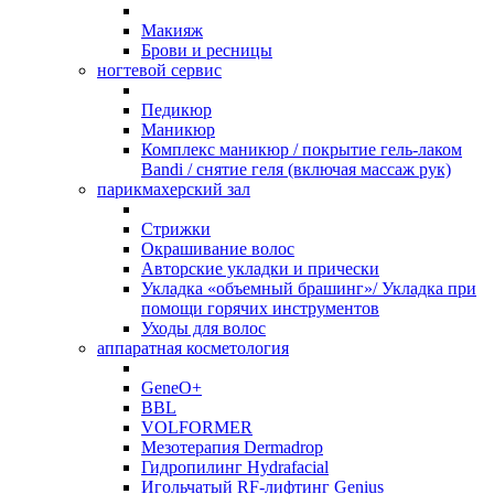
Макияж
Брови и ресницы
ногтевой сервис
Педикюр
Маникюр
Комплекс маникюр / покрытие гель-лаком
Bandi / снятие геля (включая массаж рук)
парикмахерский зал
Стрижки
Окрашивание волос
Авторские укладки и прически
Укладка «объемный брашинг»/ Укладка при
помощи горячих инструментов
Уходы для волос
аппаратная косметология
GeneO+
BBL
VOLFORMER
Мезотерапия Dermadrop
Гидропилинг Hydrafacial
Игольчатый RF-лифтинг Genius