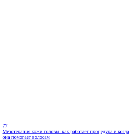
77
Мезотерапия кожи головы: как работает процедура и когда
она помогает волосам